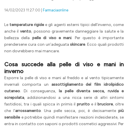
14/02/2023 11:27:00 |
Farmaciaonline
Le
temperature rigide
e gli agenti esterni tipici dell’inverno, come
anche il
vento
, possono gravemente danneggiare la salute e la
bellezza della
pelle di viso e mani
. Per questo è importante
prendersene cura con un’adeguata
skincare
. Ecco quali prodotti
non dovrebbero mai mancare.
Cosa succede alla pelle di viso e mani in
inverno
Esporre la pelle di viso e mani al freddo e al vento tipicamente
invernali comporta un
assottigliamento del film idrolipidico
cutaneo
. Di conseguenza,
la pelle diventa secca, ruvida e
screpolata
, addizionandosi a una ricca serie di altri sintomi
fastidiosi, tra i quali spicca in primis il
prurito
e il
bruciore
, oltre
che l’
arrossamento
. Una pelle secca, poi, è decisamente
più
sensibile
e potrebbe quindi manifestare reazioni indesiderate, se
entra in contatto con saponi o prodotti cosmetici aggressivi. Per