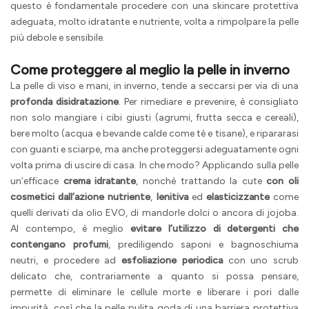
questo è fondamentale procedere con una skincare protettiva
adeguata, molto idratante e nutriente, volta a rimpolpare la pelle
più debole e sensibile.
Come proteggere al meglio la pelle in inverno
La pelle di viso e mani, in inverno, tende a seccarsi per via di una
profonda disidratazione
. Per rimediare e prevenire, è consigliato
non solo mangiare i cibi giusti (agrumi, frutta secca e cereali),
bere molto (acqua e bevande calde come tè e tisane), e ripararasi
con guanti e sciarpe, ma anche proteggersi adeguatamente ogni
volta prima di uscire di casa. In che modo? Applicando sulla pelle
un’efficace
crema idratante
, nonchè trattando la cute
con oli
cosmetici dall’azione nutriente
,
lenitiva
ed
elasticizzante
come
quelli derivati da olio EVO, di mandorle dolci o ancora di jojoba.
Al contempo, è meglio
evitare l’utilizzo di detergenti che
contengano profumi
, prediligendo saponi e bagnoschiuma
neutri, e
procedere ad
esfoliazione periodica
con uno scrub
delicato che, contrariamente a quanto si possa pensare,
permette di eliminare le cellule morte e liberare i pori dalle
impurità, così che la pelle pulita goda di una barriera protettiva