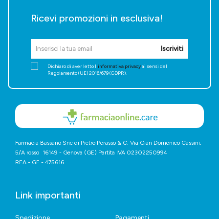
Ricevi promozioni in esclusiva!
Iscriviti
Dichiaro di aver letto l'
informativa privacy
ai sensi del
Regolamento (UE) 2016/679 (GDPR).
Farmacia Bassano Snc di Pietro Perasso & C. Via Gian Domenico Cassini,
5/A rosso 16149 - Genova (GE) Partita IVA 02302250994
REA - GE - 475616
Link importanti
Spedizione
Pagamenti